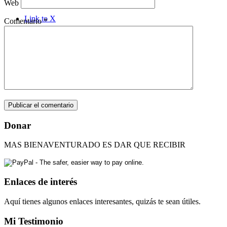
Web
Link to X
Comentario
*
Link to Rss this site
Link to Youtube
Donar
MAS BIENAVENTURADO ES DAR QUE RECIBIR
Enlaces de interés
Aquí tienes algunos enlaces interesantes, quizás te sean útiles.
Mi Testimonio