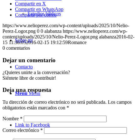
Compartir en X
Compartir en WhatsApp
Estudios bíblicos
Compartir por correo
https://www.nelioperez.com/wp-content/uploads/2025/10/Nelio-
Perez-Logor.png
0
0
alabanza
https://www.nelioperez.com/wp-
content/uploads/2025/10/Nelio-Perez-Logor.png
alabanza
2016-02-
Sobre mi
15 11:36:05
2016-02-15 19:12:59
Romance
0
comentarios
Dejar un comentario
Contacto
¿Quieres unirte a la conversación?
Siéntete libre de contribuir!
Deja una respuesta
Menú
Menú
Tu dirección de correo electrónico no será publicada.
Los campos
obligatorios están marcados con
*
Nombre
*
Link to Facebook
Correo electrónico
*