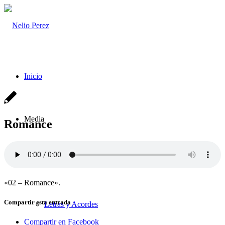
Inicio
Media
Romance
Música Mp3
«02 – Romance».
Compartir esta entrada
Letras y Acordes
Compartir en Facebook