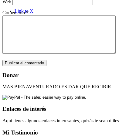
Web
Link to X
Comentario
*
Link to Rss this site
Link to Youtube
Donar
MAS BIENAVENTURADO ES DAR QUE RECIBIR
Enlaces de interés
Aquí tienes algunos enlaces interesantes, quizás te sean útiles.
Mi Testimonio