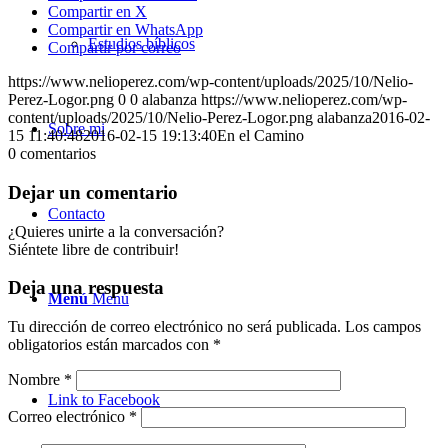
Compartir en X
Compartir en WhatsApp
Estudios bíblicos
Compartir por correo
https://www.nelioperez.com/wp-content/uploads/2025/10/Nelio-
Perez-Logor.png
0
0
alabanza
https://www.nelioperez.com/wp-
content/uploads/2025/10/Nelio-Perez-Logor.png
alabanza
2016-02-
Sobre mi
15 11:40:48
2016-02-15 19:13:40
En el Camino
0
comentarios
Dejar un comentario
Contacto
¿Quieres unirte a la conversación?
Siéntete libre de contribuir!
Deja una respuesta
Menú
Menú
Tu dirección de correo electrónico no será publicada.
Los campos
obligatorios están marcados con
*
Nombre
*
Link to Facebook
Correo electrónico
*