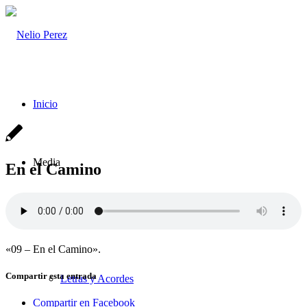
Inicio
Media
En el Camino
Música Mp3
«09 – En el Camino».
Compartir esta entrada
Letras y Acordes
Compartir en Facebook